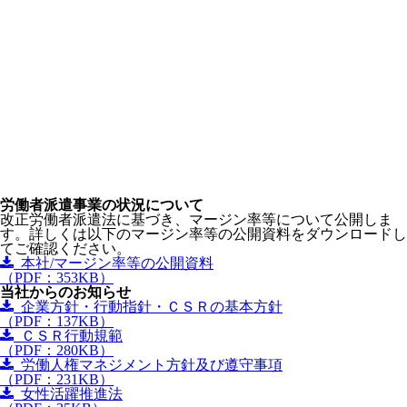
労働者派遣事業の状況について
改正労働者派遣法に基づき、マージン率等について公開しま
す。詳しくは以下のマージン率等の公開資料をダウンロードし
てご確認ください。
本社/マージン率等の公開資料
（PDF：353KB）
当社からのお知らせ
企業方針・行動指針・ＣＳＲの基本方針
（PDF：137KB）
ＣＳＲ行動規範
（PDF：280KB）
労働人権マネジメント方針及び遵守事項
（PDF：231KB）
女性活躍推進法