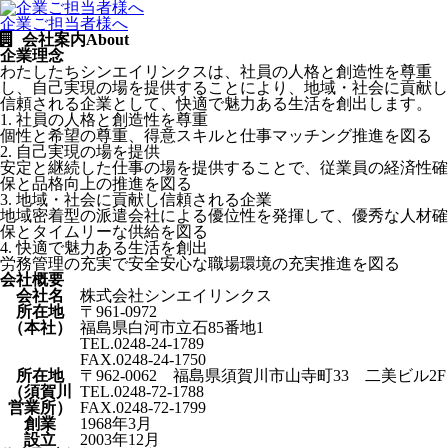
企業ご担当者様へ
会社案内
About
企業理念
わたしたちシンエイリンクスは、社員の人格と創造性を尊重
し、自己実現の場を提供することにより、地域・社会に貢献し
信頼される企業として、快適で魅力ある生活を創出します。
1. 社員の人格と創造性を尊重
個性と希望の尊重、得意スキルと仕事マッチング推進を図る
2. 自己実現の場を提供
安定と継続した仕事の場を提供することで、従業員の経済性確
保と品格向上の推進を図る
3. 地域・社会に貢献し信頼される企業
地域密着型の派遣会社による優位性を発揮して、優秀な人材確
保とタイムリーな供給を図る
4. 快適で魅力ある生活を創出
労務管理の充実で安全安心な職場環境の充実推進を図る
会社概要
会社名
株式会社シンエイリンクス
所在地
〒961-0972
（本社）
福島県白河市立石85番地1
TEL.0248-24-1789
FAX.0248-24-1750
所在地
〒962-0062 福島県須賀川市山寺町33 二美ビル2F
（須賀川
TEL.0248-72-1788
営業所）
FAX.0248-72-1799
創業
1968年3月
設立
2003年12月